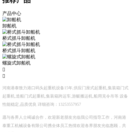
产品中心
卸船机
桥式抓斗卸船机
桥式抓斗卸船机
螺旋式卸船机


河南港泰致力港口码头起重机设备15年,供应门座式起重机,集装箱门式
起重机,造船门式起重机,集装箱跨运车,游艇搬运机,船用克令吊等.设备
性能稳定,品质优良.详细咨询：13253557957
愿与各界人士竭诚合作，欢迎新老朋友光临我公司指导工作，河南港
泰重工机械设备有限公司携全体员工热情欢迎各界朋友光临惠顾，共