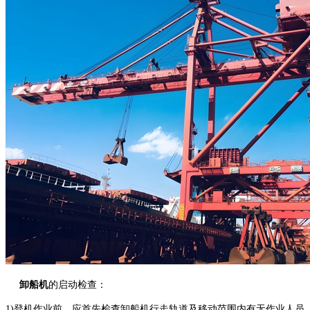
卸船机
的启动检查：
1)登机作业前，应首先检查卸船机行走轨道及移动范围内有无作业人员