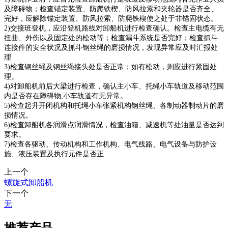
及障碍物；检查锚定装置、防爬铁楔、防风拉索和夹轮器是否齐全、
完好，应解除锚定装置、防风拉索、防爬铁楔使之处于非锚固状态。
2)交接班登机，应沿登机路线对卸船机进行检查确认。检查主电缆有无
扭曲、外伤以及固定处的松动等；检查漏斗系统是否完好；检查抓斗
连接件的安全状况及抓斗钢丝绳的磨损情况，发现异常应及时汇报处
理
3)检查钢丝绳及钢丝绳接头处是否正常；如有松动，则应进行紧固处
理。
4)对卸船机前后大梁进行检查，确认主小车、托绳小车轨道及移动范围
内是否存在障碍物,小车轨道有无异常。
5)检查起升开闭机构和托绳小车张紧机构钢丝绳、各制动器制动片的磨
损情况。
6)检查卸船机各润滑点润滑情况，检查油箱、减速机等处油量是否达到
要求。
7)检查各驱动、传动机构和工作机构、电气线路、电气设备与防护设
施、液压装置及执行元件是否正
上一个
螺旋式卸船机
下一个
无
推荐产品