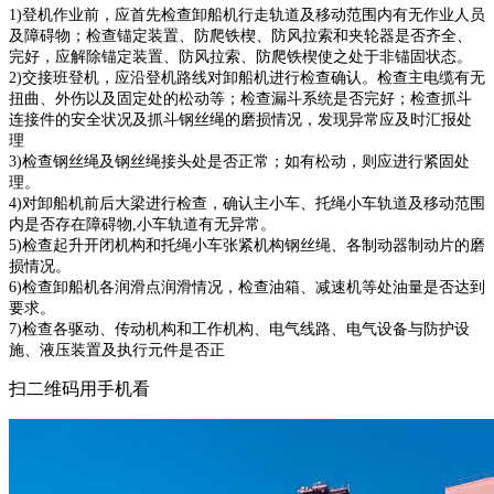
1)登机作业前，应首先检查卸船机行走轨道及移动范围内有无作业人员
及障碍物；检查锚定装置、防爬铁楔、防风拉索和夹轮器是否齐全、
完好，应解除锚定装置、防风拉索、防爬铁楔使之处于非锚固状态。
2)交接班登机，应沿登机路线对卸船机进行检查确认。检查主电缆有无
扭曲、外伤以及固定处的松动等；检查漏斗系统是否完好；检查抓斗
连接件的安全状况及抓斗钢丝绳的磨损情况，发现异常应及时汇报处
理
3)检查钢丝绳及钢丝绳接头处是否正常；如有松动，则应进行紧固处
理。
4)对卸船机前后大梁进行检查，确认主小车、托绳小车轨道及移动范围
内是否存在障碍物,小车轨道有无异常。
5)检查起升开闭机构和托绳小车张紧机构钢丝绳、各制动器制动片的磨
损情况。
6)检查卸船机各润滑点润滑情况，检查油箱、减速机等处油量是否达到
要求。
7)检查各驱动、传动机构和工作机构、电气线路、电气设备与防护设
施、液压装置及执行元件是否正
扫二维码用手机看